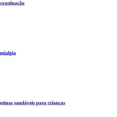
ocrastinação
omialgia
rotinas saudáveis para crianças