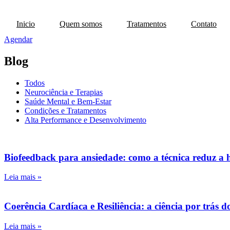
Ir
para
Inicio
Quem somos
Tratamentos
Contato
o
conteúdo
Agendar
Blog
Todos
Neurociência e Terapias
Saúde Mental e Bem-Estar
Condições e Tratamentos
Alta Performance e Desenvolvimento
Biofeedback para ansiedade: como a técnica reduz a h
Leia mais »
Coerência Cardíaca e Resiliência: a ciência por trás d
Leia mais »