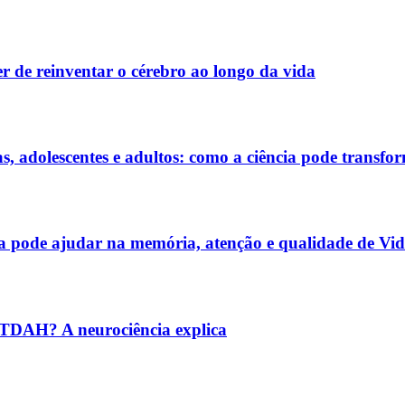
r de reinventar o cérebro ao longo da vida
adolescentes e adultos: como a ciência pode transfor
ia pode ajudar na memória, atenção e qualidade de Vi
m TDAH? A neurociência explica