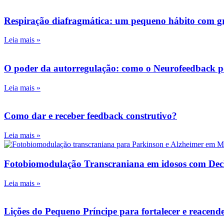
Respiração diafragmática: um pequeno hábito com g
Leia mais »
O poder da autorregulação: como o Neurofeedback pod
Leia mais »
Como dar e receber feedback construtivo?
Leia mais »
Fotobiomodulação Transcraniana em idosos com Declí
Leia mais »
Lições do Pequeno Príncipe para fortalecer e reacend