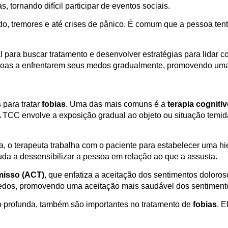
 tornando difícil participar de eventos sociais.
o, tremores e até crises de pânico. É comum que a pessoa tent
para buscar tratamento e desenvolver estratégias para lidar c
soas a enfrentarem seus medos gradualmente, promovendo uma 
 para tratar
fobias
. Uma das mais comuns é a
terapia cognit
 A TCC envolve a exposição gradual ao objeto ou situação temi
a, o terapeuta trabalha com o paciente para estabelecer uma 
uda a dessensibilizar a pessoa em relação ao que a assusta.
misso (ACT)
, que enfatiza a aceitação dos sentimentos doloros
edos, promovendo uma aceitação mais saudável dos sentiment
o profunda, também são importantes no tratamento de
fobias
. E