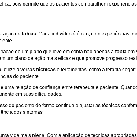
ica, pois permite que os pacientes compartilhem experiência
peração de
fobias
. Cada indivíduo é único, com experiências, m
iente.
 criação de um plano que leve em conta não apenas a
fobia
em s
em um plano de ação mais eficaz e que promove progresso real
 utilize diversas
técnicas
e ferramentas, como a terapia cognit
ncias do paciente.
 de uma relação de confiança entre terapeuta e paciente. Quand
vamente em suas dificuldades.
so do paciente de forma contínua e ajustar as técnicas conform
uência dos sintomas.
uma vida mais plena. Com a aplicação de técnicas apropriadas 