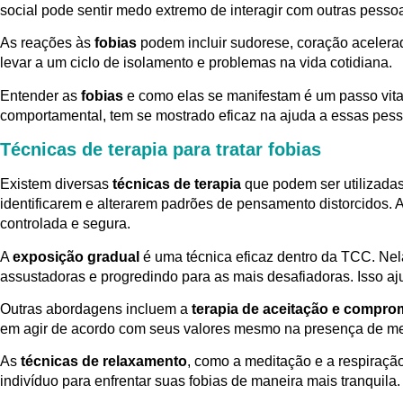
social pode sentir medo extremo de interagir com outras pessoas,
As reações às
fobias
podem incluir sudorese, coração acelerad
levar a um ciclo de isolamento e problemas na vida cotidiana.
Entender as
fobias
e como elas se manifestam é um passo vital 
comportamental, tem se mostrado eficaz na ajuda a essas pes
Técnicas de terapia para tratar fobias
Existem diversas
técnicas de terapia
que podem ser utilizadas
identificarem e alterarem padrões de pensamento distorcidos.
controlada e segura.
A
exposição gradual
é uma técnica eficaz dentro da TCC. Nel
assustadoras e progredindo para as mais desafiadoras. Isso aj
Outras abordagens incluem a
terapia de aceitação e compro
em agir de acordo com seus valores mesmo na presença de m
As
técnicas de relaxamento
, como a meditação e a respiraçã
indivíduo para enfrentar suas fobias de maneira mais tranquila.