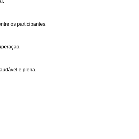
l.
tre os participantes.
uperação.
audável e plena.