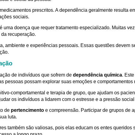
as e medicamentos prescritos. A dependência geralmente result
ações sociais.
uma doença que requer tratamento especializado. Muitas veze
 da recuperação.
a, ambiente e experiências pessoais. Essas questões devem se
ção.
ração
ação de indivíduos que sofrem de
dependência química
. Est
as pessoas possam explorar suas emoções e comportamentos r
itivo-comportamental e terapia de grupo, que ajudam os pacien
udar os indivíduos a lidarem com o estresse e a pressão social
to de
pertencimento
e compreensão. Participar de grupos de a
ua luta.
liares também são valiosas, pois elas educam os entes querid
cesso a longo prazo.