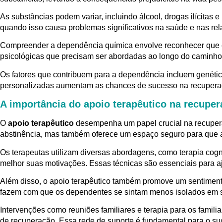
As substâncias podem variar, incluindo álcool, drogas ilícit
quando isso causa problemas significativos na saúde e nas rel
Compreender a dependência química envolve reconhecer que é 
psicológicas que precisam ser abordadas ao longo do caminho
Os fatores que contribuem para a dependência incluem genétic
personalizadas aumentam as chances de sucesso na recupera
A importância do apoio terapêutico na recupe
O
apoio terapêutico
desempenha um papel crucial na recuper
abstinência, mas também oferece um espaço seguro para que 
Os terapeutas utilizam diversas abordagens, como terapia cogn
melhor suas motivações. Essas técnicas são essenciais para aj
Além disso, o apoio terapêutico também promove um sentimen
fazem com que os dependentes se sintam menos isolados em s
Intervenções como reuniões familiares e terapia para os fami
de recuperação. Essa rede de suporte é fundamental para o su